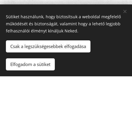
Sütiket használunk, hogy biztosítsuk a weboldal megfelelő
működését és biztonságát, valamint hogy a lehető legjobb
felhasználói élményt kínáljuk Neked.
Csak a legszükségesebbek elfogadása
Minden jog fenntartva | Maxed Fitness Kft. 2026
Elfogadom a sütiket
ÁSZF
•
Adatvédelmi Szabályzat
Sütik
© 2026 Ghost Fitness – Minden jog fenntartva.
1036 Budapest, Perc utca 2 – 1. emelet
Tel.:
+36 30 403 0362
ÁSZF
Kapcsolat
Próbahét
Adatvédelem