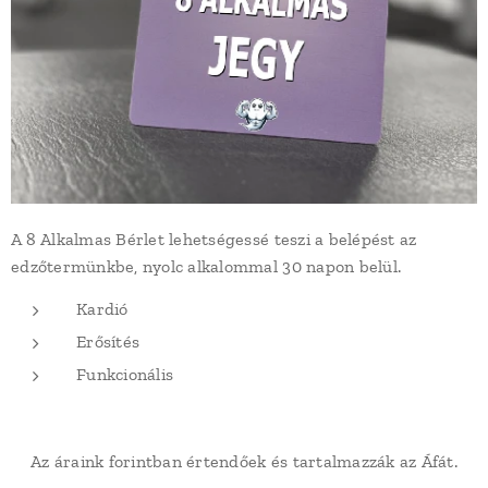
A 8 Alkalmas Bérlet lehetségessé teszi a belépést az
edzőtermünkbe, nyolc alkalommal 30 napon belül.
Kardió
Erősítés
Funkcionális
Az áraink forintban értendőek és tartalmazzák az Áfát.