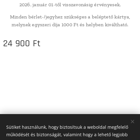
2026. január 01-től visszavonásig érvényesek.
Minden bérlet-/jegyhez szükséges a beléptető kártya,
melynek egyszeri díja 1000 Ft és helyben kiváltható.
24 900
Ft
Sütiket használunk, hogy biztosítsuk a weboldal megfelelő
működését és biztonságát, valamint hogy a lehető legjobb